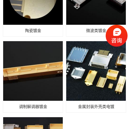
陶瓷镀金
微波类镀金
调制解调器镀金
金属封装外壳类电镀